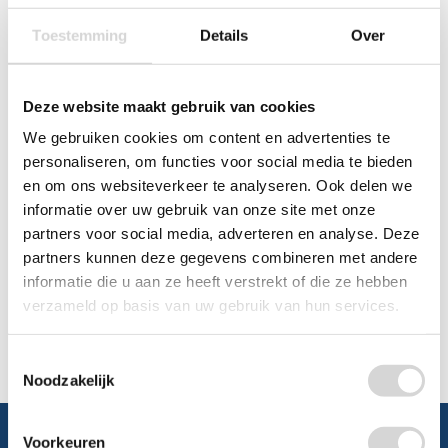
0348 4791 95
Toestemming
Details
Over
Chat
Deze website maakt gebruik van cookies
WhatsApp
0348 479195
We gebruiken cookies om content en advertenties te
personaliseren, om functies voor social media te bieden
Mailen
en om ons websiteverkeer te analyseren. Ook delen we
informatie over uw gebruik van onze site met onze
Offerte aanvragen
Vraag een speciale prijs op bij ons, wij
partners voor social media, adverteren en analyse. Deze
kijken naar de mogelijkheden.
partners kunnen deze gegevens combineren met andere
informatie die u aan ze heeft verstrekt of die ze hebben
verzameld op basis van uw gebruik van hun services.
Toestemmingsselectie
Noodzakelijk
Voorkeuren