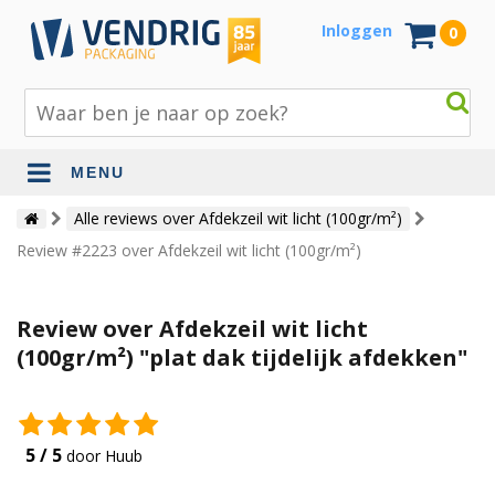
Inloggen
0
MENU
Beschermingsmateriaal
Alle reviews over Afdekzeil wit licht (100gr/m²)
Review #2223 over Afdekzeil wit licht (100gr/m²)
Bouw- en tuinmaterialen
Inpak - en verzendmaterialen
Review over Afdekzeil wit licht
Jute en lopers
(100gr/m²) "plat dak tijdelijk afdekken"
Papier en karton
Tape en stickers
5 / 5
door Huub
Verhuismaterialen