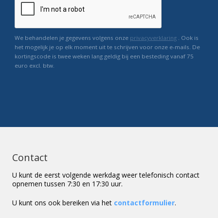
We behandelen je gegevens volgens onze
privacyverklaring
. Ook is
het mogelijk je op elk moment uit te schrijven voor onze e-mails. De
kortingscode is twee weken lang geldig bij een besteding vanaf 75
euro excl. btw.
Contact
U kunt de eerst volgende werkdag weer telefonisch contact
opnemen tussen 7:30 en 17:30 uur.
U kunt ons ook bereiken via het
contactformulier
.