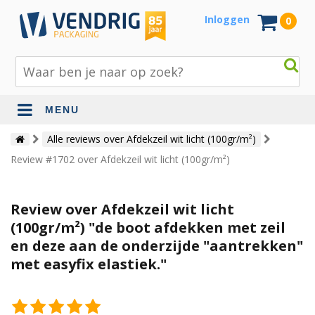
Inloggen
0
MENU
Beschermingsmateriaal
Alle reviews over Afdekzeil wit licht (100gr/m²)
Review #1702 over Afdekzeil wit licht (100gr/m²)
Bouw- en tuinmaterialen
Inpak - en verzendmaterialen
Review over Afdekzeil wit licht
Jute en lopers
(100gr/m²) "de boot afdekken met zeil
en deze aan de onderzijde "aantrekken"
Papier en karton
met easyfix elastiek."
Tape en stickers
Verhuismaterialen