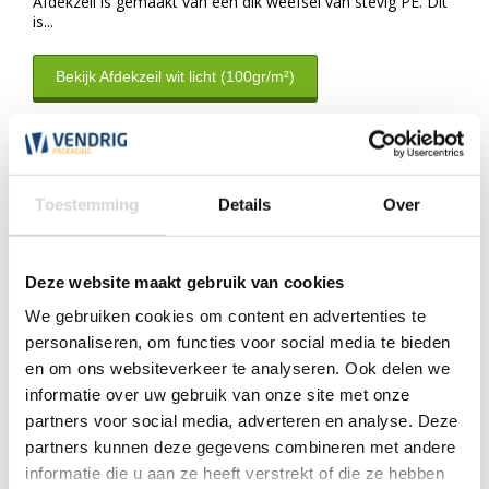
Afdekzeil is gemaakt van een dik weefsel van stevig PE. Dit
is...
Bekijk Afdekzeil wit licht (100gr/m²)
Klantenservice
Toestemming
Details
Over
Wij zijn nu gesloten. Wij zijn de eerst volgende werkdag weer
open tussen 7:30 en 17:30 uur.
*Magazijn heeft andere
openingstijden
.
Deze website maakt gebruik van cookies
We gebruiken cookies om content en advertenties te
0348 4791 95
personaliseren, om functies voor social media te bieden
en om ons websiteverkeer te analyseren. Ook delen we
informatie over uw gebruik van onze site met onze
Chat
partners voor social media, adverteren en analyse. Deze
partners kunnen deze gegevens combineren met andere
WhatsApp
0348 479195
informatie die u aan ze heeft verstrekt of die ze hebben