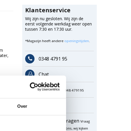
Klantenservice
Wij zijn nu gesloten. Wij zijn de
eerst volgende werkdag weer open
tussen 7:30 en 17:30 uur.
*Magazijn heeft andere
openingstijden
.
om
ater,
0348 4791 95
Chat
WhatsApp
0348 479195
Mailen
Over
Offerte aanvragen
Vraag
een speciale prijs op bij ons, wij kijken