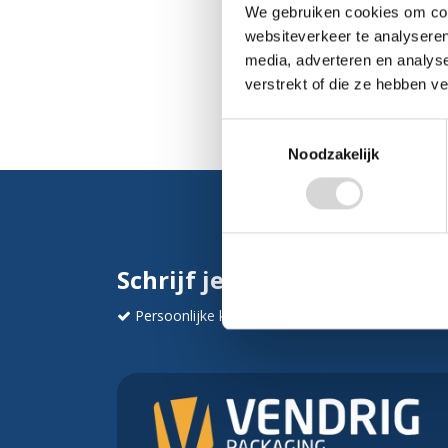
We gebruiken cookies om cont
websiteverkeer te analyseren
media, adverteren en analys
verstrekt of die ze hebben v
Toestemmingsselectie
Noodzakelijk
Schrijf je in en ontvang dir
Persoonlijke korting
Krijg af en toe mails va