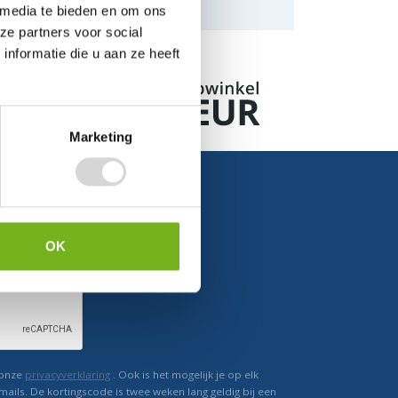
naar de mogelijkheden.
 media te bieden en om ons
ze partners voor social
nformatie die u aan ze heeft
Marketing
OK
Ontvang direct korting
 onze
privacyverklaring
. Ook is het mogelijk je op elk
mails. De kortingscode is twee weken lang geldig bij een