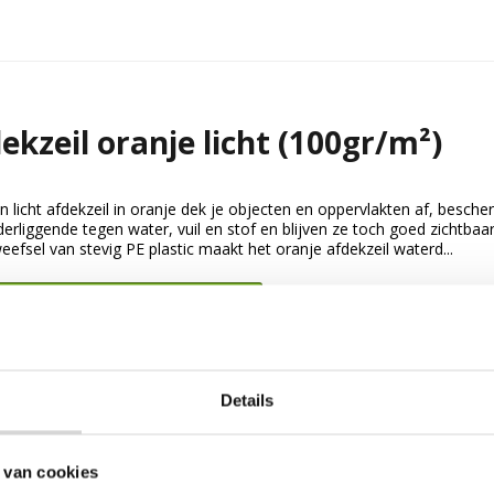
ekzeil oranje licht (100gr/m²)
 licht afdekzeil in oranje dek je objecten en oppervlakten af, besche
erliggende tegen water, vuil en stof en blijven ze toch goed zichtbaar
eefsel van stevig PE plastic maakt het oranje afdekzeil waterd...
jk Afdekzeil oranje licht (100gr/m²)
Details
 van cookies