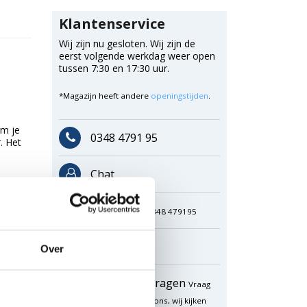
Klantenservice
Wij zijn nu gesloten. Wij zijn de
eerst volgende werkdag weer open
tussen 7:30 en 17:30 uur.
*Magazijn heeft andere
openingstijden
.
rm je
0348 4791 95
. Het
Chat
WhatsApp
0348 479195
Mailen
Over
Offerte aanvragen
Vraag
een speciale prijs op bij ons, wij kijken