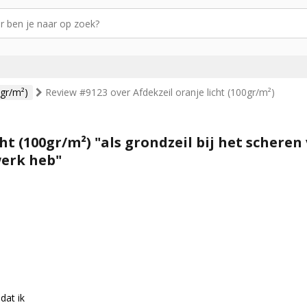
0gr/m²)
Review #9123 over Afdekzeil oranje licht (100gr/m²)
ht (100gr/m²) "als grondzeil bij het scheren
werk heb"
dat ik