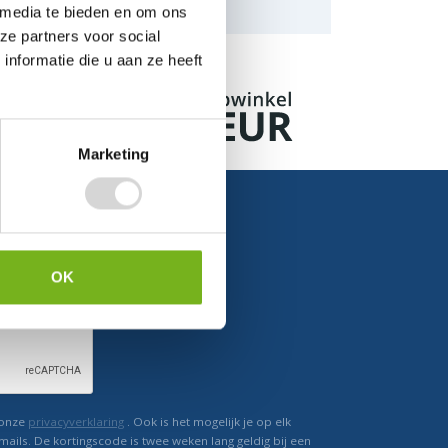
naar de mogelijkheden.
 media te bieden en om ons
ze partners voor social
nformatie die u aan ze heeft
Marketing
OK
Ontvang direct korting
 onze
privacyverklaring
. Ook is het mogelijk je op elk
mails. De kortingscode is twee weken lang geldig bij een