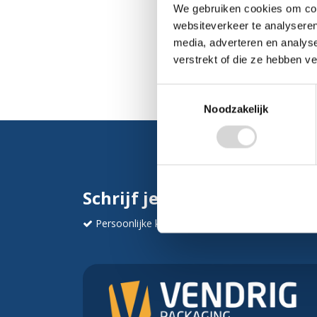
We gebruiken cookies om cont
websiteverkeer te analyseren
media, adverteren en analys
verstrekt of die ze hebben v
Toestemmingsselectie
Noodzakelijk
Schrijf je in en ontvang dir
Persoonlijke korting
Krijg af en toe mails va