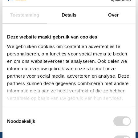
0348 4791 95
Toestemming
Details
Over
Chat
Deze website maakt gebruik van cookies
WhatsApp
0348 479195
We gebruiken cookies om content en advertenties te
personaliseren, om functies voor social media te bieden
Mailen
en om ons websiteverkeer te analyseren. Ook delen we
informatie over uw gebruik van onze site met onze
Offerte aanvragen
Vraag een speciale prijs op bij ons, wij
partners voor social media, adverteren en analyse. Deze
kijken naar de mogelijkheden.
partners kunnen deze gegevens combineren met andere
informatie die u aan ze heeft verstrekt of die ze hebben
verzameld op basis van uw gebruik van hun services.
Toestemmingsselectie
Noodzakelijk