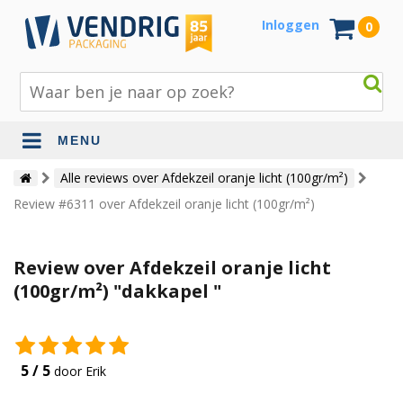
Inloggen
0
MENU
Beschermingsmateriaal
Alle reviews over Afdekzeil oranje licht (100gr/m²)
Review #6311 over Afdekzeil oranje licht (100gr/m²)
Bouw- en tuinmaterialen
Inpak - en verzendmaterialen
Review over Afdekzeil oranje licht
Jute en lopers
(100gr/m²) "dakkapel "
Papier en karton
Tape en stickers
5 / 5
door Erik
Verhuismaterialen