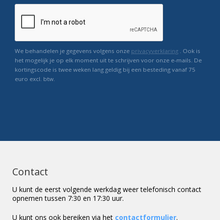
We behandelen je gegevens volgens onze
privacyverklaring
. Ook is
het mogelijk je op elk moment uit te schrijven voor onze e-mails. De
kortingscode is twee weken lang geldig bij een besteding vanaf 75
euro excl. btw.
Contact
U kunt de eerst volgende werkdag weer telefonisch contact
opnemen tussen 7:30 en 17:30 uur.
U kunt ons ook bereiken via het
contactformulier
.