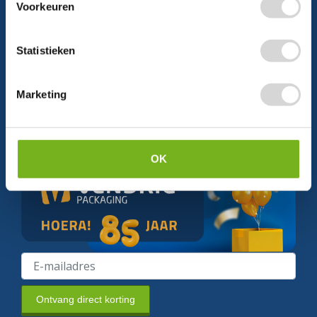
Voorkeuren
Statistieken
Schrijf je in en ontvang direct
5% korting
Marketing
Persoonlijke korting
Krijg af en toe mails van ons
Relevant nieuws
OK
Ontvang direct korting