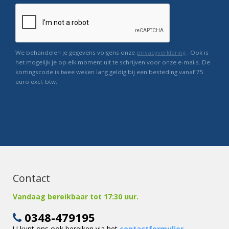
We behandelen je gegevens volgens onze
privacyverklaring
. Ook is
het mogelijk je op elk moment uit te schrijven voor onze e-mails. De
kortingscode is twee weken lang geldig bij een besteding vanaf 75
euro excl. btw.
Contact
Vandaag bereikbaar tot 17:30 uur.
0348-479195
U kunt ons ook bereiken via het
contactformulier
.