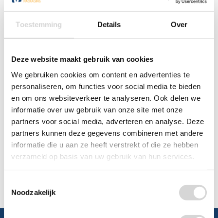
0348 4791 95
Toestemming
Details
Over
Chat
Deze website maakt gebruik van cookies
WhatsApp
0348 479195
We gebruiken cookies om content en advertenties te
personaliseren, om functies voor social media te bieden
Mailen
en om ons websiteverkeer te analyseren. Ook delen we
informatie over uw gebruik van onze site met onze
Offerte aanvragen
Vraag een speciale prijs op bij ons, wij
partners voor social media, adverteren en analyse. Deze
kijken naar de mogelijkheden.
partners kunnen deze gegevens combineren met andere
informatie die u aan ze heeft verstrekt of die ze hebben
verzameld op basis van uw gebruik van hun services.
Toestemmingsselectie
Noodzakelijk