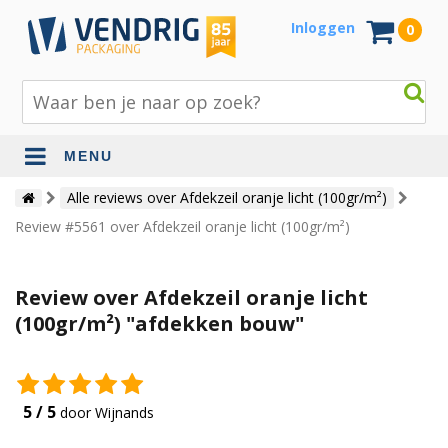
Inloggen
0
MENU
Beschermingsmateriaal
Alle reviews over Afdekzeil oranje licht (100gr/m²)
Review #5561 over Afdekzeil oranje licht (100gr/m²)
Bouw- en tuinmaterialen
Inpak - en verzendmaterialen
Review over Afdekzeil oranje licht
Jute en lopers
(100gr/m²) "afdekken bouw"
Papier en karton
Tape en stickers
5 / 5
door Wijnands
Verhuismaterialen