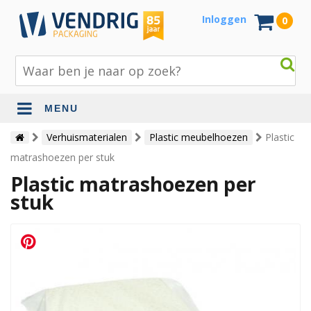
Inloggen
0
MENU
Beschermingsmateriaal
Verhuismaterialen
Plastic meubelhoezen
Plastic
matrashoezen per stuk
Bouw- en tuinmaterialen
Plastic matrashoezen per
Inpak - en verzendmaterialen
stuk
Jute en lopers
Papier en karton
Tape en stickers
Verhuismaterialen