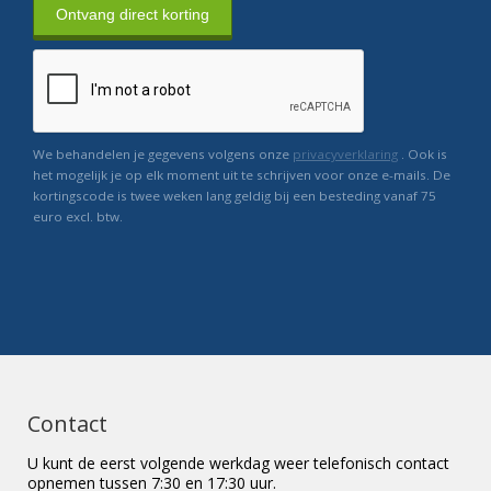
Ontvang direct korting
We behandelen je gegevens volgens onze
privacyverklaring
. Ook is
het mogelijk je op elk moment uit te schrijven voor onze e-mails. De
kortingscode is twee weken lang geldig bij een besteding vanaf 75
euro excl. btw.
Contact
U kunt de eerst volgende werkdag weer telefonisch contact
opnemen tussen 7:30 en 17:30 uur.