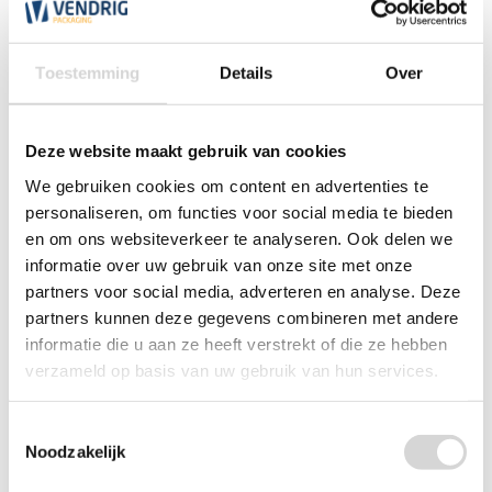
het beschermen van hoeken van
Geschikt
bijvoorbeeld tafelbladen, laptops en
Toestemming
Details
Over
voor
beeldschermen
Prijs per
stuk ( 2-delig)
Deze website maakt gebruik van cookies
We gebruiken cookies om content en advertenties te
Omschrijving Verstelbare
personaliseren, om functies voor social media te bieden
hoekbeschermers van piepschuim
en om ons websiteverkeer te analyseren. Ook delen we
informatie over uw gebruik van onze site met onze
(per stuk)
partners voor social media, adverteren en analyse. Deze
partners kunnen deze gegevens combineren met andere
Deze piepschuim (EPS) hoekstukken bieden een optimale
bescherming op de hoeken van tafelbladen, deuren,
informatie die u aan ze heeft verstrekt of die ze hebben
beeldschermen en ander plaatmateriaal. De hoekstukken
verzameld op basis van uw gebruik van hun services.
zijn verstelbaar tot een breedte van 50 mm. Dankzij de
goede klemmende werking van de hoekstukken zijn er geen
andere bevestigingsmaterialen nodig om de hoeken op hun
Toestemmingsselectie
plaats te houden. Het EPS is licht, recyclebaar,
Noodzakelijk
vochtbestendig en heeft een hoge statische belastbaarheid.