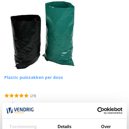
Plastic puinzakken per doos
(29)
vanaf
22,45
Toestemming
Details
Over