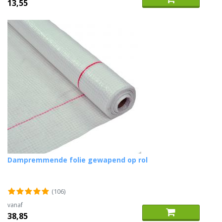
13,55
Dampremmende folie gewapend op rol
(106)
vanaf
38,85