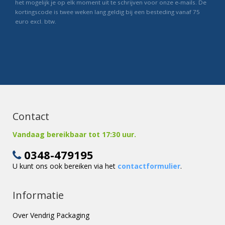
het mogelijk je op elk moment uit te schrijven voor onze e-mails. De
kortingscode is twee weken lang geldig bij een besteding vanaf 75
euro excl. btw.
Contact
Vandaag bereikbaar tot 17:30 uur.
0348-479195
U kunt ons ook bereiken via het
contactformulier
.
Informatie
Over Vendrig Packaging