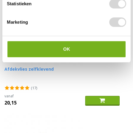
Statistieken
Marketing
OK
Afdekvlies zelfklevend
(17)
vanaf
20,15