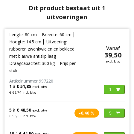
Dit product bestaat uit 1
uitvoeringen
Lengte: 80 cm
Breedte: 60 cm
Hoogte: 14.5 cm
Uitvoering:
Vanaf
rubberen zwenkwielen en bekleed
39,50
met blauwe antislip laag
excl. btw
Draagcapaciteit: 300 kg
Prijs per:
stuk
Artikelnummer 997220
1
à
€ 51,85
excl. btw
1
€ 62,74 incl. btw
5
à
€ 48,50
excl. btw
-6.46 %
5
€ 58,69 incl. btw
10
à
€ 44,50
excl. btw