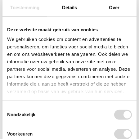
Toestemming
Details
Over
Deze website maakt gebruik van cookies
We gebruiken cookies om content en advertenties te
personaliseren, om functies voor social media te bieden
en om ons websiteverkeer te analyseren. Ook delen we
informatie over uw gebruik van onze site met onze
Waarschuwingstape breekbaar / fragile (per rol)
partners voor social media, adverteren en analyse. Deze
partners kunnen deze gegevens combineren met andere
(61)
informatie die u aan ze heeft verstrekt of die ze hebben
vanaf
verzameld op basis van uw gebruik van hun services.
1,30
Toestemmingsselectie
Noodzakelijk
Voorkeuren