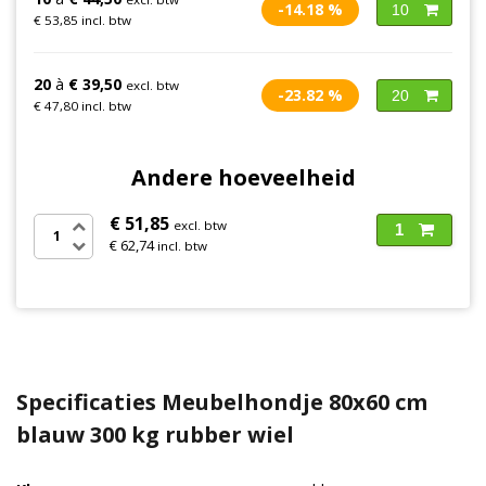
-14.18 %
10
€ 53,85 incl. btw
20
à
€ 39,50
excl. btw
-23.82 %
20
€ 47,80 incl. btw
Andere hoeveelheid
€ 51,85
excl. btw
1
€ 62,74
incl. btw
Specificaties Meubelhondje 80x60 cm
blauw 300 kg rubber wiel