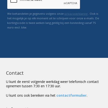
We behandelen je gegevens volgens onze
privacyverklaring
. Ook is
het mogelijk je op elk moment uit te schrijven voor onze e-mails. De
kortingscode is twee weken lang geldig bij een besteding vanaf 75
euro excl. btw.
Contact
U kunt de eerst volgende werkdag weer telefonisch contact
opnemen tussen 7:30 en 17:30 uur.
U kunt ons ook bereiken via het
contactformulier
.