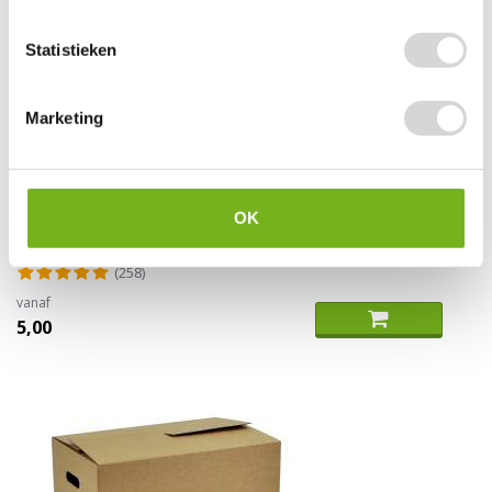
Statistieken
Marketing
Noppenfolie licht
OK
(258)
vanaf
5,00