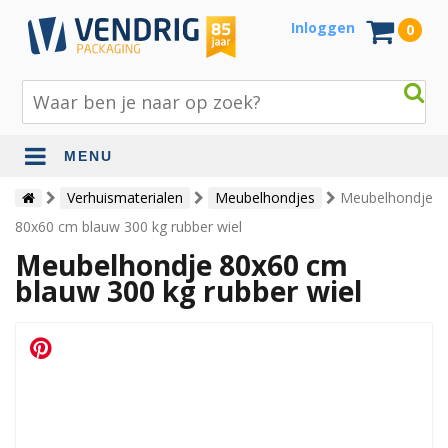
Inloggen
0
MENU
Beschermingsmateriaal
Verhuismaterialen
Meubelhondjes
Meubelhondje
80x60 cm blauw 300 kg rubber wiel
Bouw- en tuinmaterialen
Meubelhondje 80x60 cm
Inpak - en verzendmaterialen
blauw 300 kg rubber wiel
Jute en lopers
Papier en karton
Tape en stickers
Verhuismaterialen