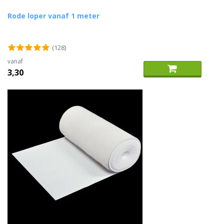
Rode loper vanaf 1 meter
(128)
vanaf
3,30