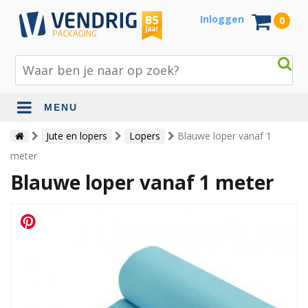
Inloggen
0
MENU
Beschermingsmateriaal
Jute en lopers
Lopers
Blauwe loper vanaf 1
meter
Bouw- en tuinmaterialen
Blauwe loper vanaf 1 meter
Inpak - en verzendmaterialen
Jute en lopers
Papier en karton
Tape en stickers
Verhuismaterialen