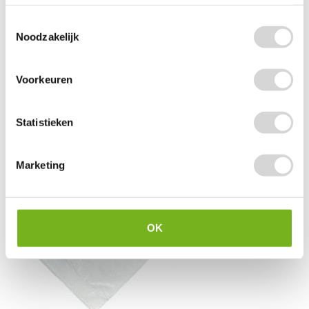
Toestemmingsselectie
Witte loper vanaf 1 meter
Noodzakelijk
(88)
Voorkeuren
vanaf
3,60
Statistieken
Marketing
OK