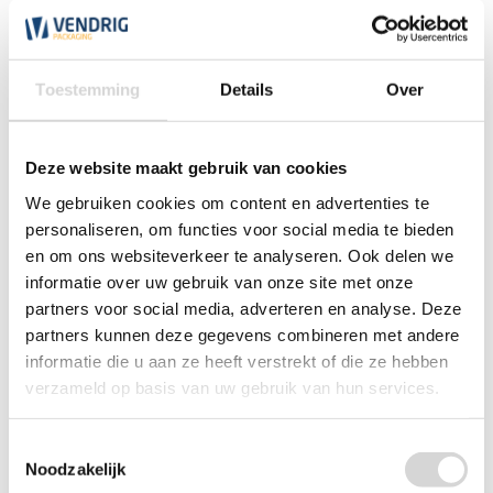
wordt potentiële schade zo veel mogelijk voorkomen. In
één doos zitten 150 opgeblazen plastic zakjes. Het formaat
van een zakje is 10 cm bij 20 cm. Per doos kun je dus zo'n
80 liter ruimte grof opvullen. Ze zitten met een
Toestemming
Details
Over
perforatiestrip aan elkaar en kunnen eenvoudig van elkaar
af worden gescheurd. Plastic luchtkussenzakjes zijn
gemaakt van dun plastic. Dat maakt ze licht in gebruik en
ook licht buigbaar. Zo vormt het zich naar het product.
Deze website maakt gebruik van cookies
Echter zijn ze niet volledig flexibel en zijn ze het beste te
gebruiken voor het grof opvullen van dozen. Ideaal voor
We gebruiken cookies om content en advertenties te
webshops, fabrikanten en winkeliers. Ga je voor gemak en
personaliseren, om functies voor social media te bieden
geldbesparing bij het opvullen van verzenddozen? Dan is
en om ons websiteverkeer te analyseren. Ook delen we
deze dispenserdoos met opgeblazen luchtkussenzakjes
echt wat voor jou.
informatie over uw gebruik van onze site met onze
partners voor social media, adverteren en analyse. Deze
partners kunnen deze gegevens combineren met andere
informatie die u aan ze heeft verstrekt of die ze hebben
verzameld op basis van uw gebruik van hun services.
Toestemmingsselectie
Noodzakelijk