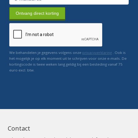
Ontvang direct korting
We behandelen je gegevens volgens onze
privacyverklaring
. Ook is
het mogelijk je op elk moment uit te schrijven voor onze e-mails. De
kortingscode is twee weken lang geldig bij een besteding vanaf 75
euro excl. btw.
Contact